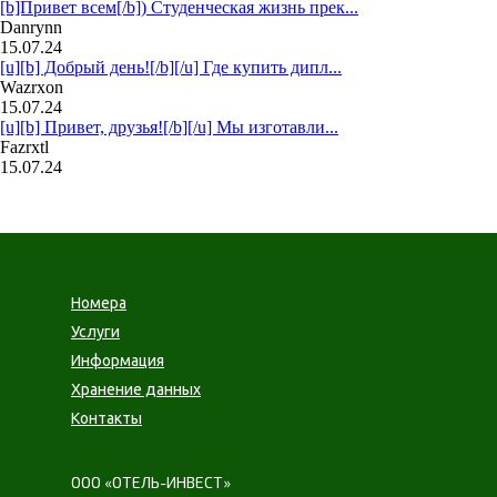
[b]Привет всем[/b]) Студенческая жизнь прек...
Danrynn
15.07.24
[u][b] Добрый день![/b][/u] Где купить дипл...
Wazrxon
15.07.24
[u][b] Привет, друзья![/b][/u] Мы изготавли...
Fazrxtl
15.07.24
Номера
Услуги
Информация
Хранение данных
Контакты
ООО «ОТЕЛЬ-ИНВЕСТ»