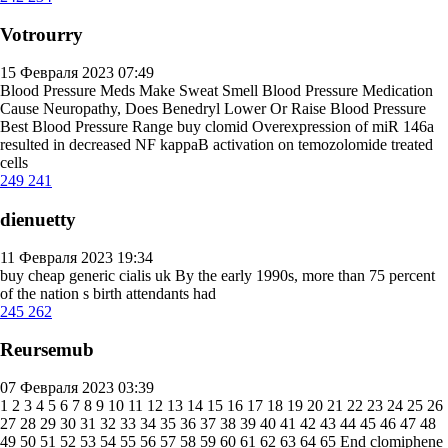
Votrourry
15 Февраля 2023 07:49
Blood Pressure Meds Make Sweat Smell Blood Pressure Medication
Cause Neuropathy, Does Benedryl Lower Or Raise Blood Pressure
Best Blood Pressure Range
buy clomid
Overexpression of miR 146a
resulted in decreased NF kappaB activation on temozolomide treated
cells
249
241
dienuetty
11 Февраля 2023 19:34
buy cheap generic cialis uk
By the early 1990s, more than 75 percent
of the nation s birth attendants had
245
262
Reursemub
07 Февраля 2023 03:39
1 2 3 4 5 6 7 8 9 10 11 12 13 14 15 16 17 18 19 20 21 22 23 24 25 26
27 28 29 30 31 32 33 34 35 36 37 38 39 40 41 42 43 44 45 46 47 48
49 50 51 52 53 54 55 56 57 58 59 60 61 62 63 64 65 End
clomiphene