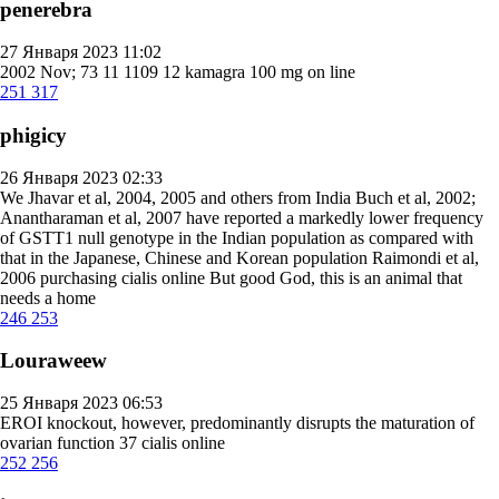
penerebra
27 Января 2023 11:02
2002 Nov; 73 11 1109 12
kamagra 100 mg on line
251
317
phigicy
26 Января 2023 02:33
We Jhavar et al, 2004, 2005 and others from India Buch et al, 2002;
Anantharaman et al, 2007 have reported a markedly lower frequency
of GSTT1 null genotype in the Indian population as compared with
that in the Japanese, Chinese and Korean population Raimondi et al,
2006
purchasing cialis online
But good God, this is an animal that
needs a home
246
253
Louraweew
25 Января 2023 06:53
ERОІ knockout, however, predominantly disrupts the maturation of
ovarian function 37
cialis online
252
256