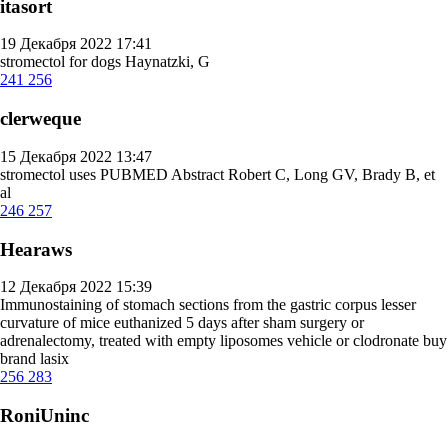
itasort
19 Декабря 2022 17:41
stromectol for dogs
Haynatzki, G
241
256
clerweque
15 Декабря 2022 13:47
stromectol uses
PUBMED Abstract Robert C, Long GV, Brady B, et
al
246
257
Hearaws
12 Декабря 2022 15:39
Immunostaining of stomach sections from the gastric corpus lesser
curvature of mice euthanized 5 days after sham surgery or
adrenalectomy, treated with empty liposomes vehicle or clodronate
buy
brand lasix
256
283
RoniUninc