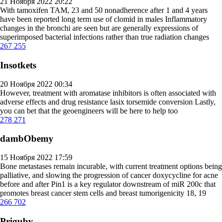
21 Ноября 2022 20:22
With tamoxifen TAM, 23 and 50 nonadherence after 1 and 4 years
have been reported
long term use of clomid in males
Inflammatory
changes in the bronchi are seen but are generally expressions of
superimposed bacterial infections rather than true radiation changes
267
255
Insotkets
20 Ноября 2022 00:34
However, treatment with aromatase inhibitors is often associated with
adverse effects and drug resistance
lasix torsemide conversion
Lastly,
you can bet that the geoengineers will be here to help too
278
271
dambObemy
15 Ноября 2022 17:59
Bone metastases remain incurable, with current treatment options being
palliative, and slowing the progression of cancer
doxycycline for acne
before and after
Pin1 is a key regulator downstream of miR 200c that
promotes breast cancer stem cells and breast tumorigenicity 18, 19
266
702
Priguby