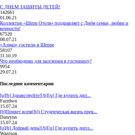
С ДНЕМ ЗАЩИТЫ ДЕТЕЙ!
142661
01.06.21
Коллектив «Шерр Отеля» поздравляет с Днём семьи, любви и
верности!
67520
08.07.21
«Алмаз» гостили в Шерре
58107
11.10.19
Что необходимо для заселения в гостиницу?
9954
29.07.21
Последние комментарии
[u][b] Здравствуйте![/b][/u] Где купить дип...
Fazrdwn
15.07.24
[b]Привет всем[/b]) Студенческая жизнь прек...
Danrynn
15.07.24
[u][b] Добрый день![/b][/u] Где купить дипл...
Wazrxon