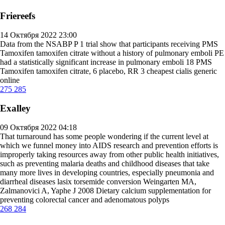
Friereefs
14 Октября 2022 23:00
Data from the NSABP P 1 trial show that participants receiving PMS
Tamoxifen tamoxifen citrate without a history of pulmonary emboli PE
had a statistically significant increase in pulmonary emboli 18 PMS
Tamoxifen tamoxifen citrate, 6 placebo, RR 3
cheapest cialis generic
online
275
285
Exalley
09 Октября 2022 04:18
That turnaround has some people wondering if the current level at
which we funnel money into AIDS research and prevention efforts is
improperly taking resources away from other public health initiatives,
such as preventing malaria deaths and childhood diseases that take
many more lives in developing countries, especially pneumonia and
diarrheal diseases
lasix torsemide conversion
Weingarten MA,
Zalmanovici A, Yaphe J 2008 Dietary calcium supplementation for
preventing colorectal cancer and adenomatous polyps
268
284