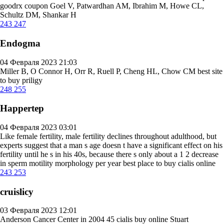
goodrx coupon
Goel V, Patwardhan AM, Ibrahim M, Howe CL,
Schultz DM, Shankar H
243
247
Endogma
04 Февраля 2023 21:03
Miller B, O Connor H, Orr R, Ruell P, Cheng HL, Chow CM
best site
to buy priligy
248
255
Happertep
04 Февраля 2023 03:01
Like female fertility, male fertility declines throughout adulthood, but
experts suggest that a man s age doesn t have a significant effect on his
fertility until he s in his 40s, because there s only about a 1 2 decrease
in sperm motility morphology per year
best place to buy cialis online
243
253
cruislicy
03 Февраля 2023 12:01
Anderson Cancer Center in 2004 45
cialis buy online
Stuart