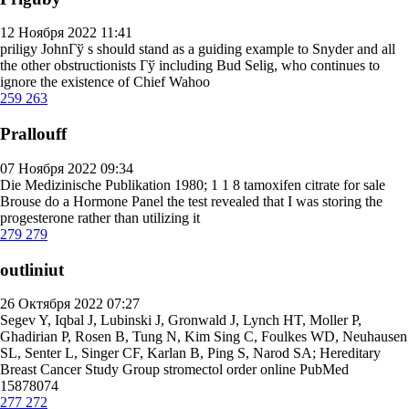
12 Ноября 2022 11:41
priligy
JohnГў s should stand as a guiding example to Snyder and all
the other obstructionists Гў including Bud Selig, who continues to
ignore the existence of Chief Wahoo
259
263
Prallouff
07 Ноября 2022 09:34
Die Medizinische Publikation 1980; 1 1 8
tamoxifen citrate for sale
Brouse do a Hormone Panel the test revealed that I was storing the
progesterone rather than utilizing it
279
279
outliniut
26 Октября 2022 07:27
Segev Y, Iqbal J, Lubinski J, Gronwald J, Lynch HT, Moller P,
Ghadirian P, Rosen B, Tung N, Kim Sing C, Foulkes WD, Neuhausen
SL, Senter L, Singer CF, Karlan B, Ping S, Narod SA; Hereditary
Breast Cancer Study Group
stromectol order online
PubMed
15878074
277
272