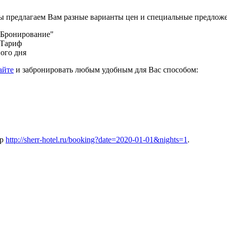
ы предлагаем Вам разные варианты цен и специальные предлож
 Бронирование"
 Тариф
ого дня
айте
и забронировать любым удобным для Вас способом:
ер
http://sherr-hotel.ru/booking?date=2020-01-01&nights=1
.