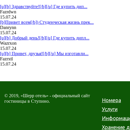
[u][b] Здравствуйте![/b][/u] Где купить дип...
Fazrdwn
15.07.24
[b]Привет всем[/b]) Студенческая жизнь прек...
Danrynn
15.07.24
[u][b] Добрый день![/b][/u] Где купить дипл...
Wazrxon
15.07.24
[u][b] Привет, друзья![/b][/u] Мы изготавли...
Fazrxtl
15.07.24
© 2019, «Шерр отель» - официальный сайт
Номера
гостиницы в Ступино.
Услуги
Информац
Хранение 