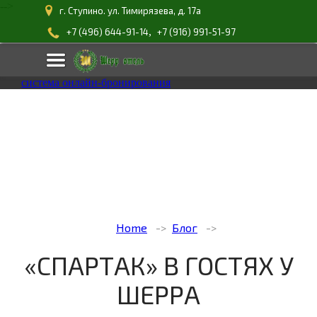
-->
г. Ступино. ул. Тимирязева, д. 17а
,
+7 (496) 644-91-14
+7 (916) 991-51-97
система онлайн-бронирования
Home
Блог
«СПАРТАК» В ГОСТЯХ У
ШЕРРА