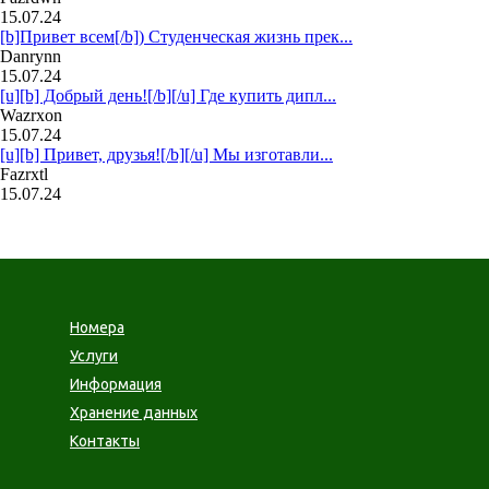
15.07.24
[b]Привет всем[/b]) Студенческая жизнь прек...
Danrynn
15.07.24
[u][b] Добрый день![/b][/u] Где купить дипл...
Wazrxon
15.07.24
[u][b] Привет, друзья![/b][/u] Мы изготавли...
Fazrxtl
15.07.24
Номера
Услуги
Информация
Хранение данных
Контакты