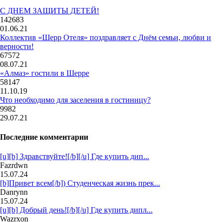
С ДНЕМ ЗАЩИТЫ ДЕТЕЙ!
142683
01.06.21
Коллектив «Шерр Отеля» поздравляет с Днём семьи, любви и
верности!
67572
08.07.21
«Алмаз» гостили в Шерре
58147
11.10.19
Что необходимо для заселения в гостиницу?
9982
29.07.21
Последние комментарии
[u][b] Здравствуйте![/b][/u] Где купить дип...
Fazrdwn
15.07.24
[b]Привет всем[/b]) Студенческая жизнь прек...
Danrynn
15.07.24
[u][b] Добрый день![/b][/u] Где купить дипл...
Wazrxon