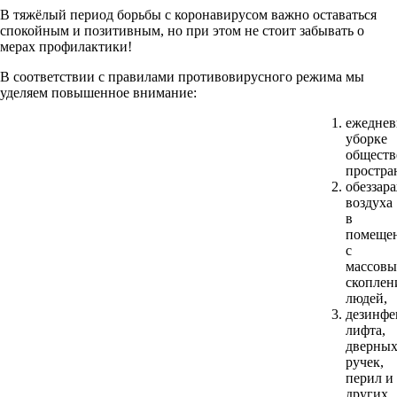
В тяжёлый период борьбы с коронавирусом важно оставаться
спокойным и позитивным, но при этом не стоит забывать о
мерах профилактики!
В соответствии с правилами противовирусного режима мы
уделяем повышенное внимание:
ежедне
уборке
общест
простра
обеззар
воздуха
в
помеще
с
массов
скоплен
людей,
дезинфе
лифта,
дверны
ручек,
перил и
других