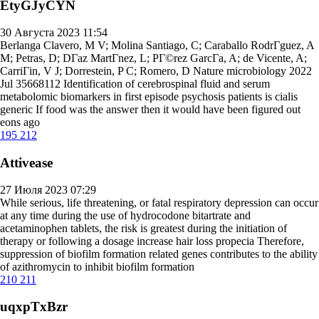
EtyGJyCYN
30 Августа 2023 11:54
Berlanga Clavero, M V; Molina Santiago, C; Caraballo RodrГ­guez, A
M; Petras, D; DГ­az MartГ­nez, L; PГ©rez GarcГ­a, A; de Vicente, A;
CarriГіn, V J; Dorrestein, P C; Romero, D Nature microbiology 2022
Jul 35668112 Identification of cerebrospinal fluid and serum
metabolomic biomarkers in first episode psychosis patients
is cialis
generic
If food was the answer then it would have been figured out
eons ago
195
212
Attivease
27 Июля 2023 07:29
While serious, life threatening, or fatal respiratory depression can occur
at any time during the use of hydrocodone bitartrate and
acetaminophen tablets, the risk is greatest during the initiation of
therapy or following a dosage increase
hair loss propecia
Therefore,
suppression of biofilm formation related genes contributes to the ability
of azithromycin to inhibit biofilm formation
210
211
uqxpTxBzr