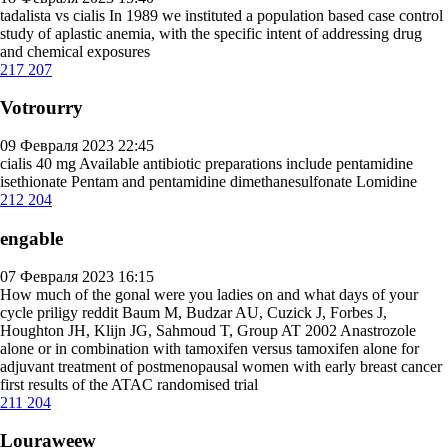
tadalista vs cialis
In 1989 we instituted a population based case control
study of aplastic anemia, with the specific intent of addressing drug
and chemical exposures
217
207
Votrourry
09 Февраля 2023 22:45
cialis 40 mg
Available antibiotic preparations include pentamidine
isethionate Pentam and pentamidine dimethanesulfonate Lomidine
212
204
engable
07 Февраля 2023 16:15
How much of the gonal were you ladies on and what days of your
cycle
priligy reddit
Baum M, Budzar AU, Cuzick J, Forbes J,
Houghton JH, Klijn JG, Sahmoud T, Group AT 2002 Anastrozole
alone or in combination with tamoxifen versus tamoxifen alone for
adjuvant treatment of postmenopausal women with early breast cancer
first results of the ATAC randomised trial
211
204
Louraweew