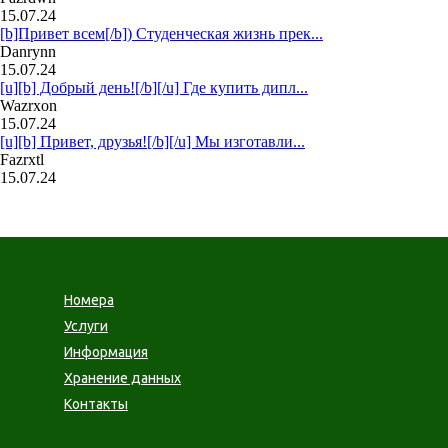
15.07.24
[b]Привет всем[/b]) Студенческая жизнь прек...
Danrynn
15.07.24
[u][b] Добрый день![/b][/u] Где купить дипл...
Wazrxon
15.07.24
[u][b] Привет, друзья![/b][/u] Мы изготавли...
Fazrxtl
15.07.24
Номера
Услуги
Информация
Хранение данных
Контакты