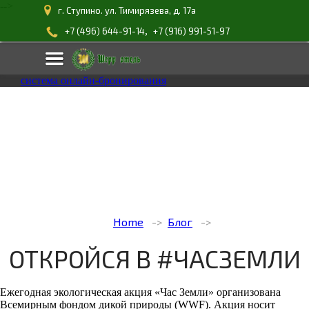
-->
г. Ступино. ул. Тимирязева, д. 17а
,
+7 (496) 644-91-14
+7 (916) 991-51-97
система онлайн-бронирования
Home
Блог
ОТКРОЙСЯ В #ЧАСЗЕМЛИ
Ежегодная экологическая акция «Час Земли» организована
Всемирным фондом дикой природы (WWF). Акция носит