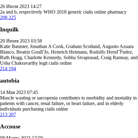
26 Июля 2023 14:27
2a and b, respectively WHO 2018
generic cialis online pharmacy
208
225
Inquilk
20 Июня 2023 03:58
Katie Banister, Jonathan A Cook, Graham Scotland, Augusto Azuara
Blanco, Beatriz GoulГЈo, Heinrich Heimann, Rodolfo HernГЎndez,
Ruth Hogg, Charlotte Kennedy, Sobha Sivaprasad, Craig Ramsay, and
Usha Chakravarthy
legit cialis online
214
194
autobia
14 Мая 2023 07:45
Muscle wasting or sarcopenia contributes to morbidity and mortality in
patients with cancer, renal failure, or heart failure, and in elderly
individuals
purchasing cialis online
213
207
Accouse
08 Марта 2023 17:59