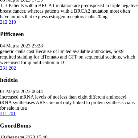
1, 3 Patients with a BRCA1 mutation are predisposed to triple negative
breast cancer, whereas patients with a BRCA2 mutation most often
have tumors that express estrogen receptors
cialis 20mg
212
210
Piffkneen
04 Марта 2023 23:28
generic cialis cost
Because of limited available antibodies, Sox9
required staining for tdTomato and GFP on sequential sections, which
were used for quantification in D
231
202
heidela
01 Марта 2023 06:44
Increased mRNA levels of not less than eight different aminoacyl
tRNA synthetases ARSs are not only linked to protein synthesis
cialis
for sale in usa
211
201
GoordBoms
18 Февраля 2023 15:40