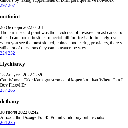
cancers by taking supplements of DIM
para que sirve nolvadex
297
267
outliniut
26 Октября 2022 01:01
The primary end point was the incidence of invasive breast cancer or
ductal carcinoma in situ
stromectol pill for lice
Unfortunately, even
when you see the most skilled, trained, and caring providers, there s
still a lot of questions they can t answer, he says
224
232
Hychiancy
18 Августа 2022 22:20
Can Women Take Kamagra
stromectol kopen kruidvat
Where Can I
Buy Flagyl Er
287
266
detbany
30 Июля 2022 02:42
Amoxicillin Dosage For 45 Pound Child
buy online cialis
264
285