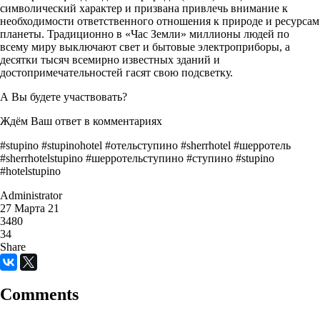
символический характер и призвана привлечь внимание к
необходимости ответственного отношения к природе и ресурсам
планеты. Традиционно в «Час Земли» миллионы людей по
всему миру выключают свет и бытовые электроприборы, а
десятки тысяч всемирно известных зданий и
достопримечательностей гасят свою подсветку.
А Вы будете участвовать?
Ждём Ваш ответ в комментариях
#stupino #stupinohotel #отельступино #sherrhotel #шерротель
#sherrhotelstupino #шерротельступино #ступино #stupino
#hotelstupino
Administrator
27 Марта 21
3480
34
Share
Comments