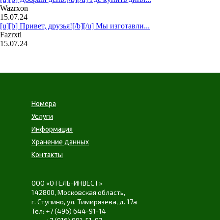
Wazrxon
15.07.24
[u][b] Привет, друзья![/b][/u] Мы изготавли...
Fazrxtl
15.07.24
Номера
Услуги
Информация
Хранение данных
Контакты
ООО «ОТЕЛЬ-ИНВЕСТ»
142800,
Московская область
,
г. Ступино
,
ул. Тимирязева
,
д. 17а
+7 (496) 644-91-14