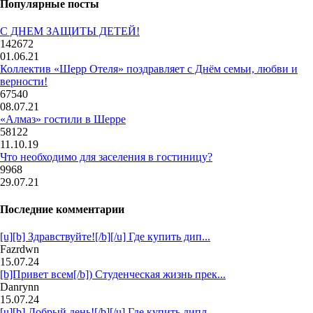
Популярные посты
С ДНЕМ ЗАЩИТЫ ДЕТЕЙ!
142672
01.06.21
Коллектив «Шерр Отеля» поздравляет с Днём семьи, любви и
верности!
67540
08.07.21
«Алмаз» гостили в Шерре
58122
11.10.19
Что необходимо для заселения в гостиницу?
9968
29.07.21
Последние комментарии
[u][b] Здравствуйте![/b][/u] Где купить дип...
Fazrdwn
15.07.24
[b]Привет всем[/b]) Студенческая жизнь прек...
Danrynn
15.07.24
[u][b] Добрый день![/b][/u] Где купить дипл...