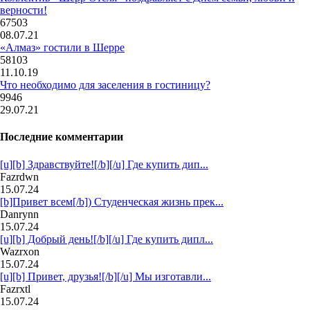
верности!
67503
08.07.21
«Алмаз» гостили в Шерре
58103
11.10.19
Что необходимо для заселения в гостиницу?
9946
29.07.21
Последние комментарии
[u][b] Здравствуйте![/b][/u] Где купить дип...
Fazrdwn
15.07.24
[b]Привет всем[/b]) Студенческая жизнь прек...
Danrynn
15.07.24
[u][b] Добрый день![/b][/u] Где купить дипл...
Wazrxon
15.07.24
[u][b] Привет, друзья![/b][/u] Мы изготавли...
Fazrxtl
15.07.24