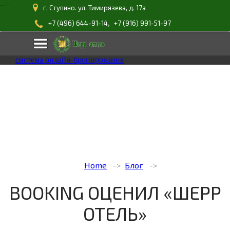
-->
г. Ступино. ул. Тимирязева, д. 17а
,
+7 (496) 644-91-14
+7 (916) 991-51-97
система онлайн-бронирования
Home
Блог
BOOKING ОЦЕНИЛ «ШЕРР
ОТЕЛЬ»